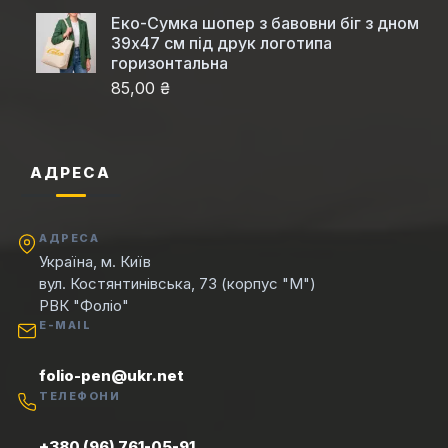
Еко-Сумка шопер з бавовни біг з дном
39x47 см під друк логотипа
горизонтальна
85,00 ₴
АДРЕСА
АДРЕСА
Україна, м. Київ
вул. Костянтинівська, 73 (корпус "М")
РВК "Фоліо"
E-MAIL
folio-pen@ukr.net
ТЕЛЕФОНИ
+380 (96) 761-05-91