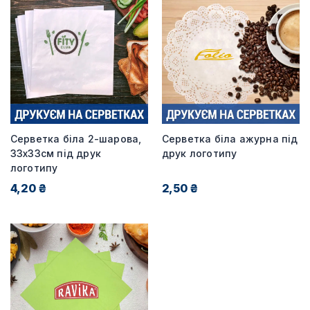
Серветка біла 2-шарова,
Серветка біла ажурна під
33х33см під друк
друк логотипу
логотипу
4,20 ₴
2,50 ₴