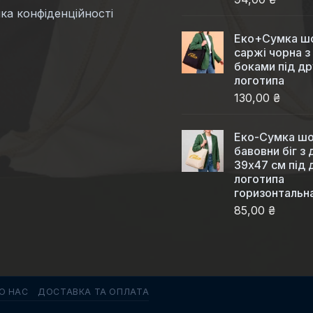
ка конфіденційності
Еко+Сумка шо
саржі чорна з
боками під др
логотипа
130,00 ₴
Еко-Сумка шо
бавовни біг з
39x47 см під 
логотипа
горизонтальн
85,00 ₴
О НАС
ДОСТАВКА ТА ОПЛАТА