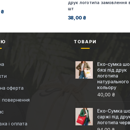
друк логотипа замовлення в
шт
 ₴
38,00 ₴
НЮ
ТОВАРИ
на
Еко-сумка шо
бязі під друк
логотипа
кти
натурального
кольору
чна оферта
40,00 ₴
і повернення
Еко-Cумка шо
ас
саржі під дру
логотипа чер
ка і оплата
94,00 ₴