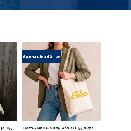
Єдина ціна 40 грн
гр під
Еко-сумка шопер з бязі під друк