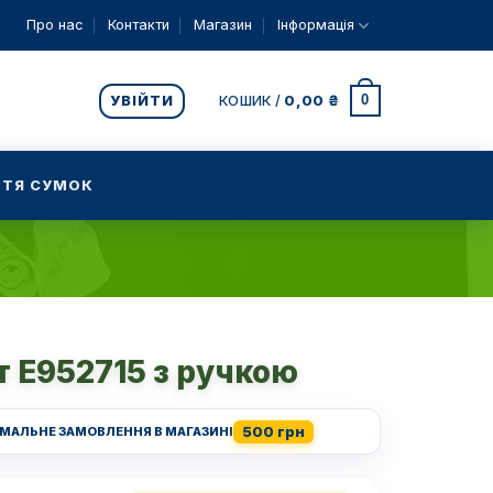
Про нас
Контакти
Магазин
Інформація
0
УВІЙТИ
КОШИК /
0,00
₴
ТЯ СУМОК
 E952715 з ручкою
500 грн
ІМАЛЬНЕ ЗАМОВЛЕННЯ В МАГАЗИНІ