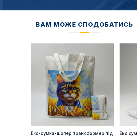
ВАМ МОЖЕ СПОДОБАТИСЬ
240 гр під
Еко-сумка-шопер трансформер під
Еко су