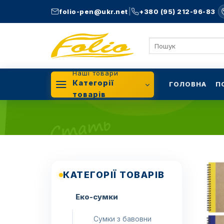
Skip
|
folio-pen@ukr.net
+380 (95) 212-96-83
to
content
Шукати:
Наші товари
Категорії
ГОЛОВНА
П
товарів
КАТЕГОРІЇ ТОВАРІВ
Еко-сумки
Сумки з бавовни