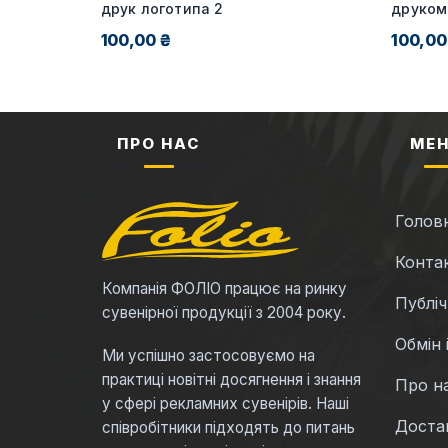
я від 20
друк логотипа 2
друком
100,00 ₴
100,00
ПРО НАС
МЕ
Голов
Конта
Компанія ФОЛІО працює на ринку
Публі
сувенірної продукції з 2004 року.
Обмін 
Ми успішно застосовуємо на
практиці новітні досягнення і знання
Про н
у сфері рекламних сувенірів. Наші
Достав
співробітники підходять до питань