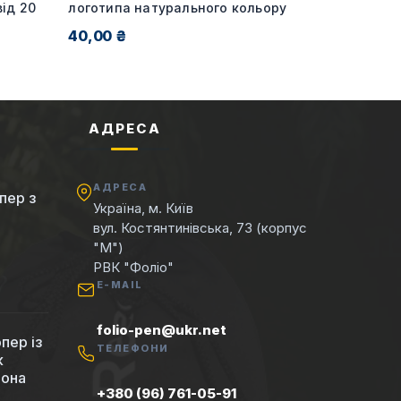
ід 20
логотипа натурального кольору
40,00 ₴
АДРЕСА
АДРЕСА
пер з
Україна, м. Київ
вул. Костянтинівська, 73 (корпус
"М")
РВК "Фоліо"
E-MAIL
folio-pen@ukr.net
пер із
ТЕЛЕФОНИ
к
вона
+380 (96) 761-05-91