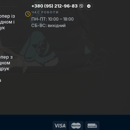
+380 (95) 212-96-83
ЧАС РОБОТИ
пер із
ПН-ПТ: 10:00 – 18:00
 дном і
СБ-ВС: вихідний
ук
пер з
 дном
друк
а