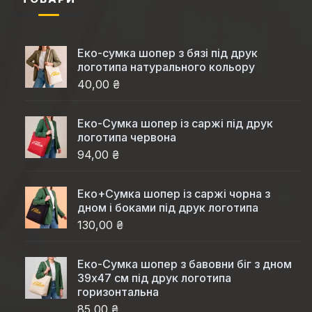
Еко-сумка шопер з бязі під друк
логотипа натурального кольору
40,00 ₴
Еко-Cумка шопер із саржі під друк
логотипа червона
94,00 ₴
Еко+Сумка шопер із саржі чорна з
дном і боками під друк логотипа
130,00 ₴
Еко-Сумка шопер з бавовни біг з дном
39x47 см під друк логотипа
горизонтальна
85,00 ₴