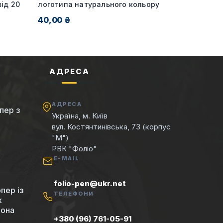
ід 20
логотипа натурального кольору
40,00 ₴
АДРЕСА
АДРЕСА
пер з
Україна, м. Київ
вул. Костянтинівська, 73 (корпус
"М")
РВК "Фоліо"
E-MAIL
folio-pen@ukr.net
пер із
ТЕЛЕФОНИ
к
вона
+380 (96) 761-05-91