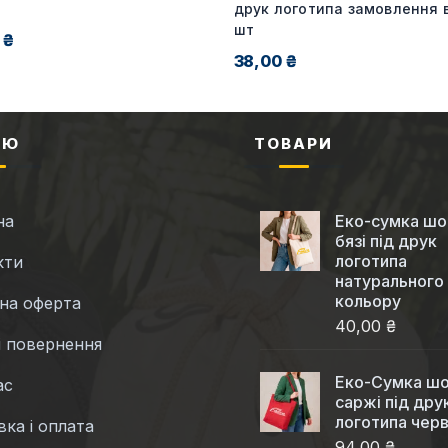
друк логотипа замовлення в
шт
 ₴
38,00 ₴
НЮ
ТОВАРИ
на
Еко-сумка шо
бязі під друк
логотипа
кти
натурального
кольору
чна оферта
40,00 ₴
і повернення
Еко-Cумка шо
ас
саржі під дру
логотипа чер
ка і оплата
94,00 ₴