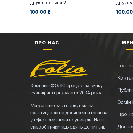
я від 20
друк логотипа 2
друком
100,00 ₴
100,00
ПРО НАС
МЕ
Голов
Конта
Компанія ФОЛІО працює на ринку
Публі
сувенірної продукції з 2004 року.
Обмін 
Ми успішно застосовуємо на
практиці новітні досягнення і знання
Про н
у сфері рекламних сувенірів. Наші
Достав
співробітники підходять до питань