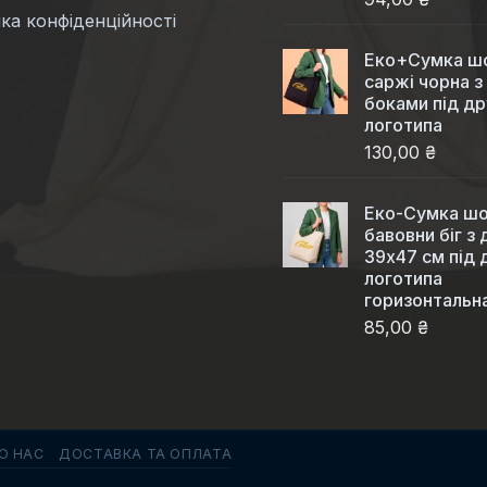
ка конфіденційності
Еко+Сумка шо
саржі чорна з
боками під др
логотипа
130,00 ₴
Еко-Сумка шо
бавовни біг з
39x47 см під 
логотипа
горизонтальн
85,00 ₴
О НАС
ДОСТАВКА ТА ОПЛАТА