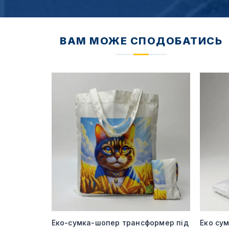
ВАМ МОЖЕ СПОДОБАТИСЬ
240 гр під
Еко-сумка-шопер трансформер під
Еко су