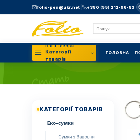
Skip
|
folio-pen@ukr.net
+380 (95) 212-96-83
to
content
Шукати:
Наші товари
Категорії
ГОЛОВНА
П
товарів
КАТЕГОРІЇ ТОВАРІВ
Еко-сумки
Сумки з бавовни