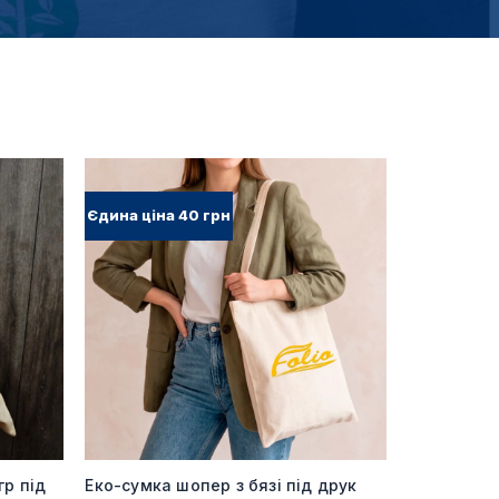
Єдина ціна 40 грн
гр під
Еко-сумка шопер з бязі під друк