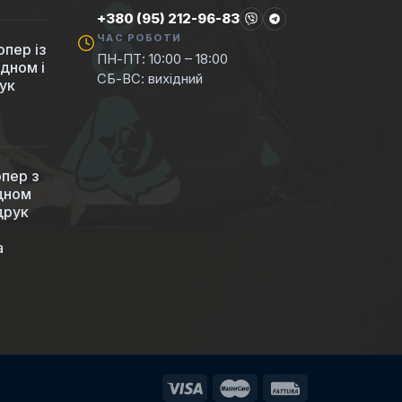
+380 (95) 212-96-83
ЧАС РОБОТИ
пер із
ПН-ПТ: 10:00 – 18:00
 дном і
СБ-ВС: вихідний
ук
пер з
 дном
друк
а