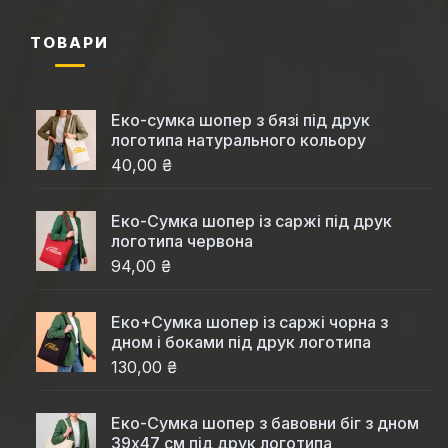
ТОВАРИ
Еко-сумка шопер з бязі під друк
логотипа натурального кольору
40,00 ₴
Еко-Cумка шопер із саржі під друк
логотипа червона
94,00 ₴
Еко+Сумка шопер із саржі чорна з
дном і боками під друк логотипа
130,00 ₴
Еко-Сумка шопер з бавовни біг з дном
39x47 см під друк логотипа