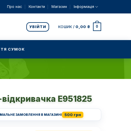
Про нас
Контакти
Магазин
Інформація
0
УВІЙТИ
КОШИК /
0,00
₴
ТЯ СУМОК
-відкривачка E951825
500 грн
ІМАЛЬНЕ ЗАМОВЛЕННЯ В МАГАЗИНІ