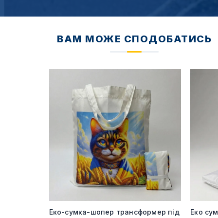
ВАМ МОЖЕ СПОДОБАТИСЬ
240 гр під
Еко-сумка-шопер трансформер під
Еко су