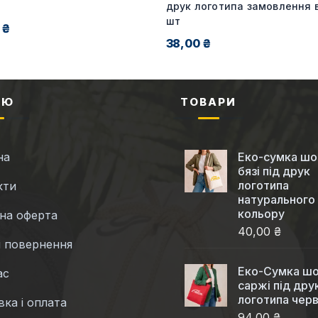
друк логотипа замовлення в
шт
 ₴
38,00 ₴
НЮ
ТОВАРИ
на
Еко-сумка шо
бязі під друк
логотипа
кти
натурального
кольору
чна оферта
40,00 ₴
і повернення
Еко-Cумка шо
ас
саржі під дру
логотипа чер
ка і оплата
94,00 ₴