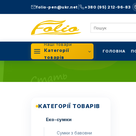
Skip
|
folio-pen@ukr.net
+380 (95) 212-96-83
to
content
Шукати:
Наші товари
Категорії
ГОЛОВНА
П
товарів
КАТЕГОРІЇ ТОВАРІВ
Еко-сумки
Сумки з бавовни