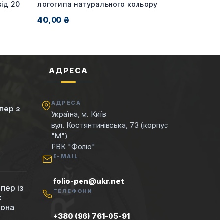
ід 20
логотипа натурального кольору
40,00 ₴
АДРЕСА
АДРЕСА
пер з
Україна, м. Київ
вул. Костянтинівська, 73 (корпус
"М")
РВК "Фоліо"
E-MAIL
folio-pen@ukr.net
пер із
ТЕЛЕФОНИ
к
вона
+380 (96) 761-05-91