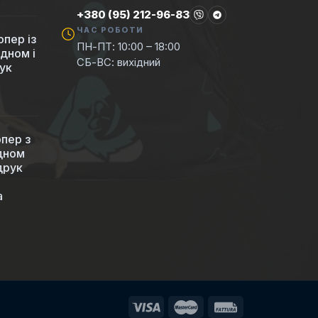
+380 (95) 212-96-83
ЧАС РОБОТИ
пер із
ПН-ПТ: 10:00 – 18:00
 дном і
СБ-ВС: вихідний
ук
пер з
 дном
друк
а