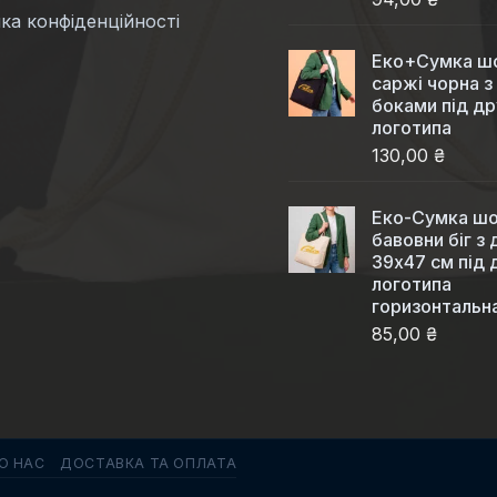
ка конфіденційності
Еко+Сумка шо
саржі чорна з
боками під др
логотипа
130,00 ₴
Еко-Сумка шо
бавовни біг з
39x47 см під 
логотипа
горизонтальн
85,00 ₴
О НАС
ДОСТАВКА ТА ОПЛАТА