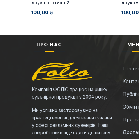
я від 20
друк логотипа 2
друком
100,00 ₴
100,00
ПРО НАС
МЕ
Голов
Конта
Компанія ФОЛІО працює на ринку
Публі
сувенірної продукції з 2004 року.
Обмін 
Ми успішно застосовуємо на
практиці новітні досягнення і знання
Про н
у сфері рекламних сувенірів. Наші
Достав
співробітники підходять до питань