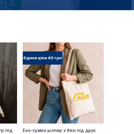
Єдина ціна 40 грн
гр під
Еко-сумка шопер з бязі під друк