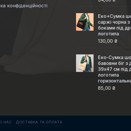
ка конфіденційності
Еко+Сумка шо
саржі чорна з
боками під др
логотипа
130,00 ₴
Еко-Сумка шо
бавовни біг з
39x47 см під 
логотипа
горизонтальн
85,00 ₴
О НАС
ДОСТАВКА ТА ОПЛАТА