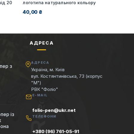
ід 20
логотипа натурального кольору
40,00 ₴
АДРЕСА
АДРЕСА
пер з
Україна, м. Київ
вул. Костянтинівська, 73 (корпус
"М")
РВК "Фоліо"
E-MAIL
folio-pen@ukr.net
пер із
ТЕЛЕФОНИ
к
вона
+380 (96) 761-05-91