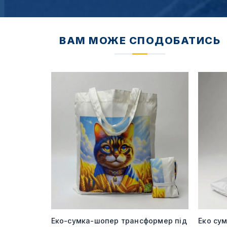
ВАМ МОЖЕ СПОДОБАТИСЬ
240 гр під
Еко-сумка-шопер трансформер під
Еко су