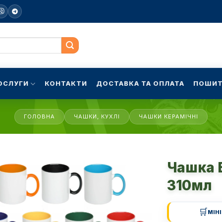
ОСЛУГИ
КОНТАКТИ
ДОСТАВКА ТА ОПЛАТА
ПОШИТ
ГОЛОВНА
ЧАШКИ, КУХЛІ
ЧАШКИ КЕРАМІЧНІ
Чашка 
310мл
🛒
МІН