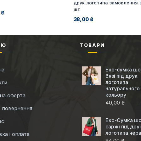
друк логотипа замовлення в
шт
 ₴
38,00 ₴
НЮ
ТОВАРИ
на
Еко-сумка шо
бязі під друк
логотипа
кти
натурального
кольору
чна оферта
40,00 ₴
і повернення
Еко-Cумка шо
ас
саржі під дру
логотипа чер
ка і оплата
94,00 ₴