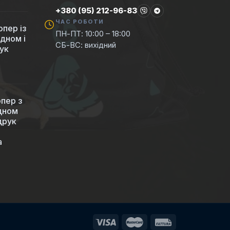
+380 (95) 212-96-83
ЧАС РОБОТИ
пер із
ПН-ПТ: 10:00 – 18:00
 дном і
СБ-ВС: вихідний
ук
пер з
 дном
друк
а