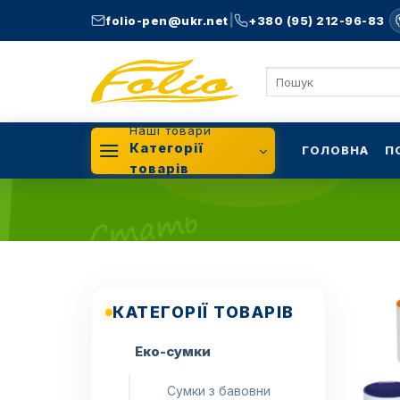
Skip
|
folio-pen@ukr.net
+380 (95) 212-96-83
to
content
Шукати:
Наші товари
Категорії
ГОЛОВНА
П
товарів
КАТЕГОРІЇ ТОВАРІВ
Еко-сумки
Сумки з бавовни