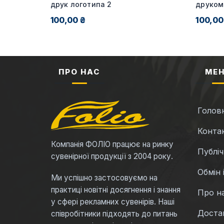
я від 20
друк логотипа 2
друком
100,00 ₴
100,00
ПРО НАС
МЕ
Голов
Конта
Компанія ФОЛІО працює на ринку
Публі
сувенірної продукції з 2004 року.
Обмін 
Ми успішно застосовуємо на
практиці новітні досягнення і знання
Про н
у сфері рекламних сувенірів. Наші
Достав
співробітники підходять до питань