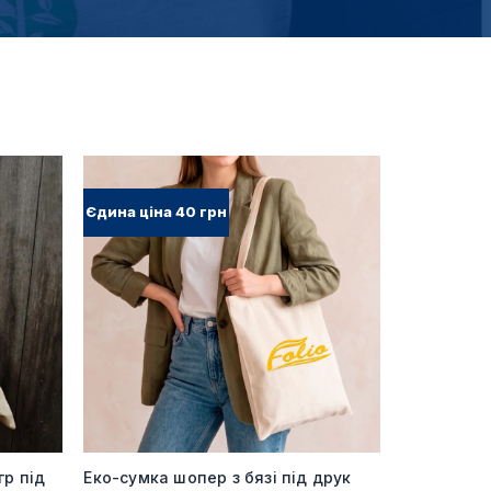
Єдина ціна 40 грн
гр під
Еко-сумка шопер з бязі під друк