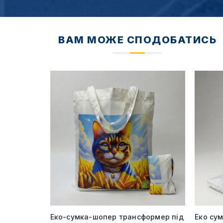
ВАМ МОЖЕ СПОДОБАТИСЬ
240 гр під
Еко-сумка-шопер трансформер під
Еко су