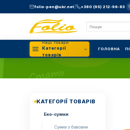
Skip
|
folio-pen@ukr.net
+380 (95) 212-96-83
to
content
Шукати:
Наші товари
Категорії
ГОЛОВНА
П
товарів
КАТЕГОРІЇ ТОВАРІВ
Еко-сумки
Сумки з бавовни