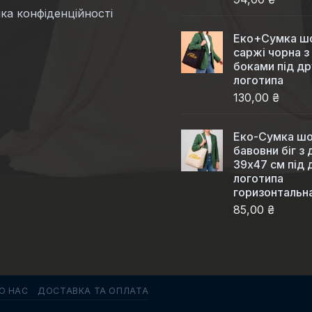
ка конфіденційності
Еко+Сумка шо
саржі чорна з
боками під др
логотипа
130,00 ₴
Еко-Сумка шо
бавовни біг з
39x47 см під 
логотипа
горизонтальн
85,00 ₴
О НАС
ДОСТАВКА ТА ОПЛАТА