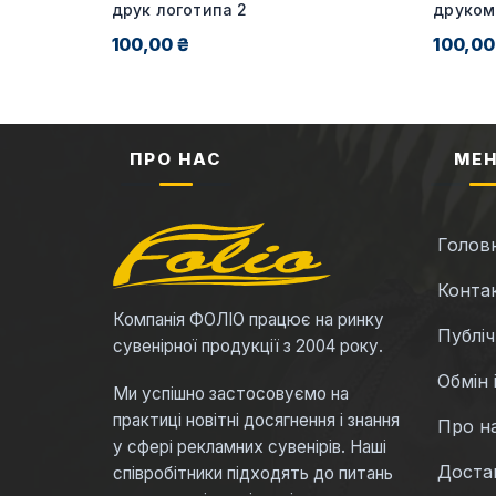
я від 20
друк логотипа 2
друком
100,00 ₴
100,00
ПРО НАС
МЕ
Голов
Конта
Компанія ФОЛІО працює на ринку
Публі
сувенірної продукції з 2004 року.
Обмін 
Ми успішно застосовуємо на
практиці новітні досягнення і знання
Про н
у сфері рекламних сувенірів. Наші
Достав
співробітники підходять до питань