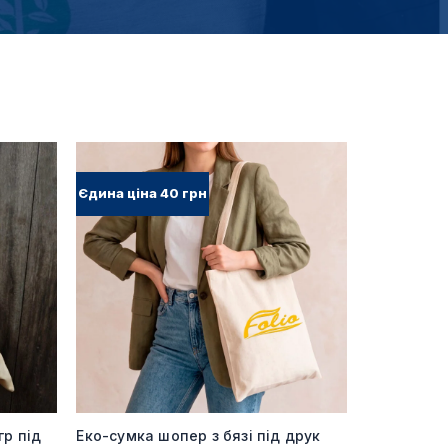
Єдина ціна 40 грн
гр під
Еко-сумка шопер з бязі під друк