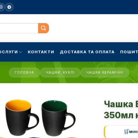
ОСЛУГИ
КОНТАКТИ
ДОСТАВКА ТА ОПЛАТА
ПОШИТ
ГОЛОВНА
ЧАШКИ, КУХЛІ
ЧАШКИ КЕРАМІЧНІ
Чашка E
350мл 
🛒
МІН