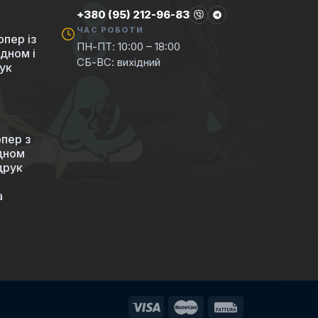
+380 (95) 212-96-83
ЧАС РОБОТИ
пер із
ПН-ПТ: 10:00 – 18:00
 дном і
СБ-ВС: вихідний
ук
пер з
 дном
друк
а