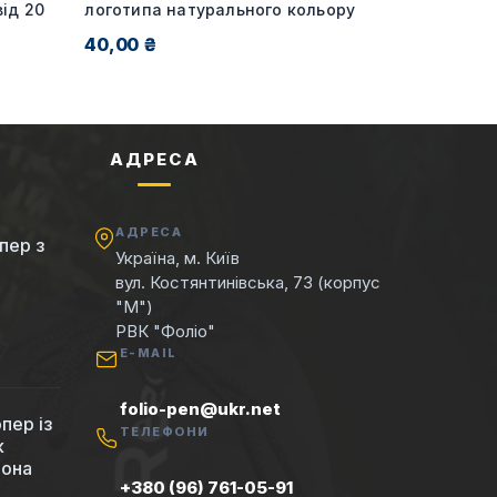
ід 20
логотипа натурального кольору
40,00 ₴
АДРЕСА
АДРЕСА
пер з
Україна, м. Київ
вул. Костянтинівська, 73 (корпус
"М")
РВК "Фоліо"
E-MAIL
folio-pen@ukr.net
пер із
ТЕЛЕФОНИ
к
вона
+380 (96) 761-05-91