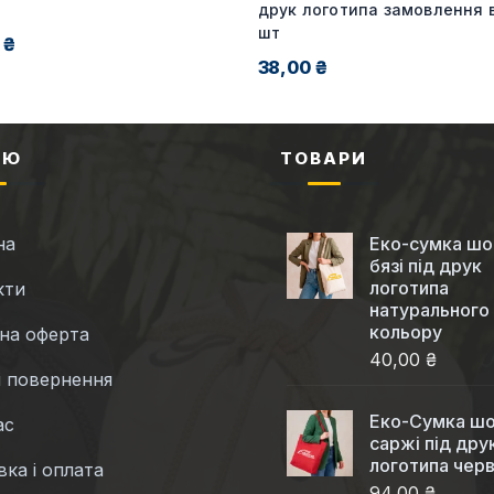
друк логотипа замовлення в
шт
 ₴
38,00 ₴
НЮ
ТОВАРИ
на
Еко-сумка шо
бязі під друк
логотипа
кти
натурального
кольору
чна оферта
40,00 ₴
і повернення
Еко-Cумка шо
ас
саржі під дру
логотипа чер
ка і оплата
94,00 ₴