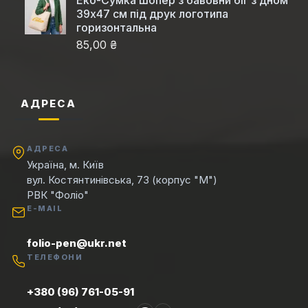
Еко-Сумка шопер з бавовни біг з дном
39x47 см під друк логотипа
горизонтальна
85,00 ₴
АДРЕСА
АДРЕСА
Україна, м. Київ
вул. Костянтинівська, 73 (корпус "М")
РВК "Фоліо"
E-MAIL
folio-pen@ukr.net
ТЕЛЕФОНИ
+380 (96) 761-05-91