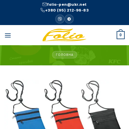
Skip
folio-pen@ukr.net
to
+380 (95) 212-96-83
content
0
ГОЛОВНА