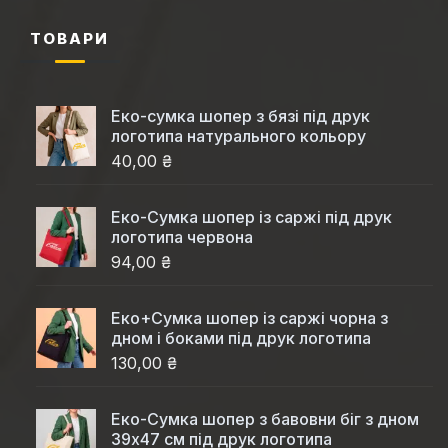
ТОВАРИ
Еко-сумка шопер з бязі під друк
логотипа натурального кольору
40,00 ₴
Еко-Cумка шопер із саржі під друк
логотипа червона
94,00 ₴
Еко+Сумка шопер із саржі чорна з
дном і боками під друк логотипа
130,00 ₴
Еко-Сумка шопер з бавовни біг з дном
39x47 см під друк логотипа