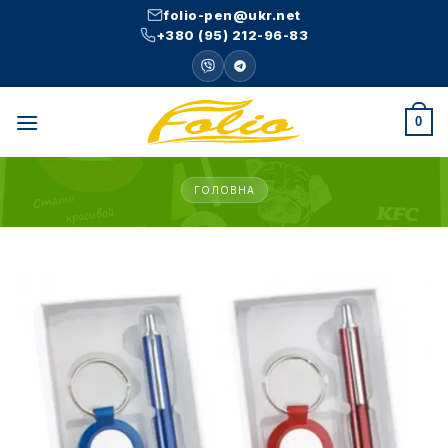
Skip
folio-pen@ukr.net
to
+380 (95) 212-96-83
content
0
ГОЛОВНА