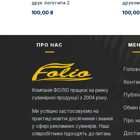
я від 20
друк логотипа 2
друком
100,00 ₴
100,00
ПРО НАС
МЕ
Голов
Конта
Компанія ФОЛІО працює на ринку
Публі
сувенірної продукції з 2004 року.
Обмін 
Ми успішно застосовуємо на
практиці новітні досягнення і знання
Про н
у сфері рекламних сувенірів. Наші
Достав
співробітники підходять до питань