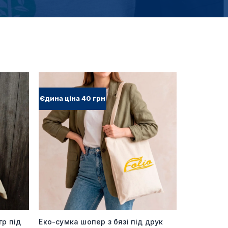
Єдина ціна 40 грн
гр під
Еко-сумка шопер з бязі під друк