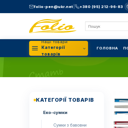
Skip
|
folio-pen@ukr.net
+380 (95) 212-96-83
to
content
Шукати:
Наші товари
Категорії
ГОЛОВНА
П
товарів
КАТЕГОРІЇ ТОВАРІВ
Еко-сумки
Сумки з бавовни