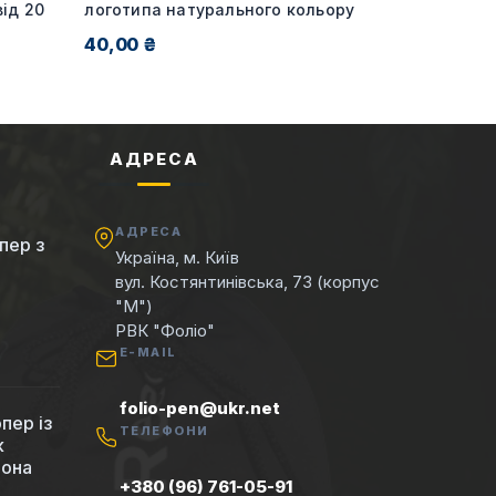
ід 20
логотипа натурального кольору
40,00 ₴
АДРЕСА
АДРЕСА
пер з
Україна, м. Київ
вул. Костянтинівська, 73 (корпус
"М")
РВК "Фоліо"
E-MAIL
folio-pen@ukr.net
пер із
ТЕЛЕФОНИ
к
вона
+380 (96) 761-05-91