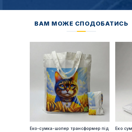
ВАМ МОЖЕ СПОДОБАТИСЬ
240 гр під
Еко-сумка-шопер трансформер під
Еко су