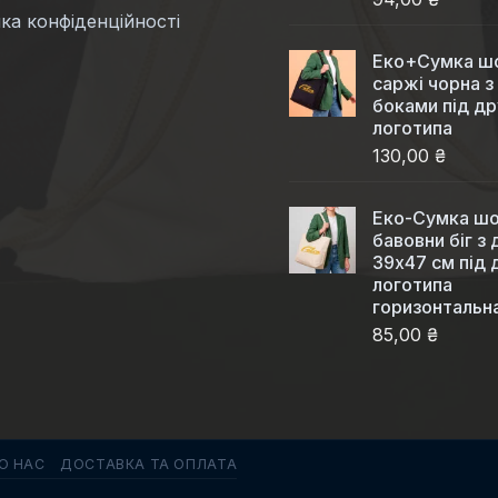
ка конфіденційності
Еко+Сумка шо
саржі чорна з
боками під др
логотипа
130,00 ₴
Еко-Сумка шо
бавовни біг з
39x47 см під 
логотипа
горизонтальн
85,00 ₴
О НАС
ДОСТАВКА ТА ОПЛАТА