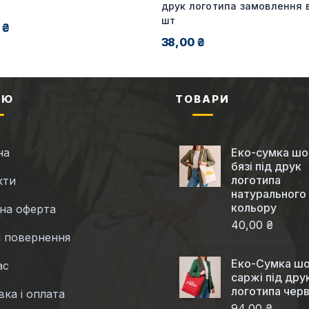
друк логотипа замовлення в
шт
 ₴
38,00 ₴
НЮ
ТОВАРИ
на
Еко-сумка шо
бязі під друк
логотипа
кти
натурального
кольору
чна оферта
40,00 ₴
і повернення
Еко-Cумка шо
ас
саржі під дру
логотипа чер
ка і оплата
94,00 ₴