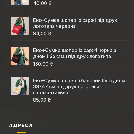
40,00 ₴
Еко-Cумка шопер із саржі під друк
логотипа червона
94,00 ₴
Еко+Сумка шопер із саржі чорна з
дном і боками під друк логотипа
130,00 ₴
Еко-Сумка шопер з бавовни біг з дном
39x47 см під друк логотипа
горизонтальна
85,00 ₴
АДРЕСА