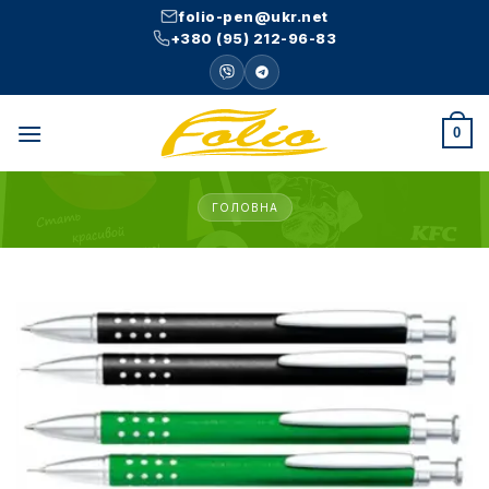
Skip
folio-pen@ukr.net
to
+380 (95) 212-96-83
content
0
ГОЛОВНА