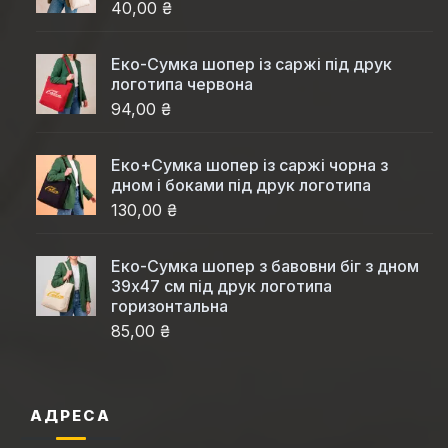
40,00 ₴
Еко-Cумка шопер із саржі під друк
логотипа червона
94,00 ₴
Еко+Сумка шопер із саржі чорна з
дном і боками під друк логотипа
130,00 ₴
Еко-Сумка шопер з бавовни біг з дном
39x47 см під друк логотипа
горизонтальна
85,00 ₴
АДРЕСА