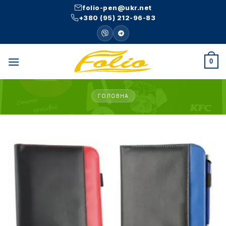
Skip
folio-pen@ukr.net
to
+380 (95) 212-96-83
content
0
ГОЛОВНА