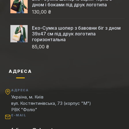
дном і боками під друк логотипа
130,00 ₴
Еко-Сумка шопер з бавовни біг з дном
39x47 см під друк логотипа
горизонтальна
85,00 ₴
АДРЕСА
АДРЕСА
Україна, м. Київ
вул. Костянтинівська, 73 (корпус "М")
РВК "Фоліо"
E-MAIL