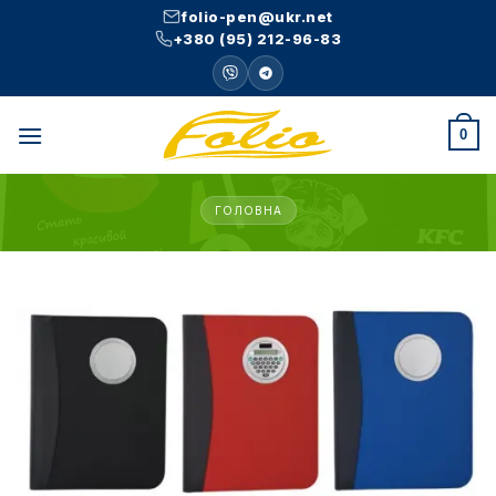
Skip
folio-pen@ukr.net
to
+380 (95) 212-96-83
content
0
ГОЛОВНА