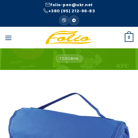
Skip
folio-pen@ukr.net
to
+380 (95) 212-96-83
content
0
ГОЛОВНА