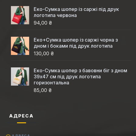
Еко-Cумка шопер із саржі під друк
логотипа червона
94,00 ₴
Еко+Сумка шопер із саржі чорна з
дном і боками під друк логотипа
130,00 ₴
Еко-Сумка шопер з бавовни біг з дном
39x47 см під друк логотипа
горизонтальна
85,00 ₴
АДРЕСА
АДРЕСА