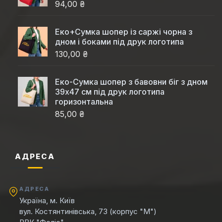
94,00 ₴
Еко+Сумка шопер із саржі чорна з
дном і боками під друк логотипа
130,00 ₴
Еко-Сумка шопер з бавовни біг з дном
39x47 см під друк логотипа
горизонтальна
85,00 ₴
АДРЕСА
АДРЕСА
Україна, м. Київ
вул. Костянтинівська, 73 (корпус "М")