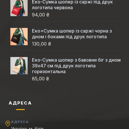
Еко-Cумка шопер із саржі під друк
логотипа червона
94,00 ₴
Еко+Сумка шопер із саржі чорна з
дном і боками під друк логотипа
130,00 ₴
Еко-Сумка шопер з бавовни біг з дном
39x47 см під друк логотипа
горизонтальна
85,00 ₴
АДРЕСА
АДРЕСА
Україна, м. Київ