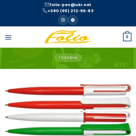
Skip
folio-pen@ukr.net
to
+380 (95) 212-96-83
content
0
ГОЛОВНА