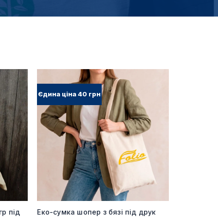
Єдина ціна 40 грн
гр під
Еко-сумка шопер з бязі під друк