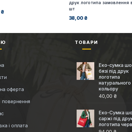
друк логотипа замовлення в
шт
 ₴
38,00 ₴
НЮ
ТОВАРИ
на
Еко-сумка шо
бязі під друк
логотипа
кти
натурального
кольору
чна оферта
40,00 ₴
і повернення
Еко-Cумка шо
ас
саржі під дру
логотипа чер
ка і оплата
94,00 ₴