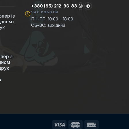
+380 (95) 212-96-83
ЧАС РОБОТИ
пер із
ПН-ПТ: 10:00 – 18:00
 дном і
СБ-ВС: вихідний
ук
пер з
 дном
друк
а