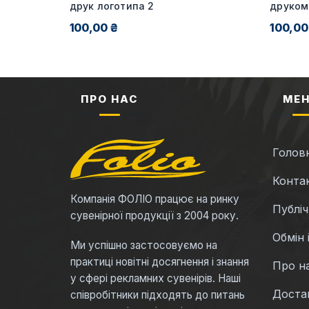
друк логотипа 2
друком
100,00 ₴
100,00
ПРО НАС
МЕ
Голов
Конта
Компанія ФОЛІО працює на ринку
Публі
сувенірної продукції з 2004 року.
Обмін 
Ми успішно застосовуємо на
практиці новітні досягнення і знання
Про н
у сфері рекламних сувенірів. Наші
Достав
співробітники підходять до питань