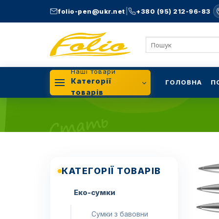
Skip
|
folio-pen@ukr.net
+380 (95) 212-96-83
to
content
Шукати:
Наші товари
Категорії
ГОЛОВНА
П
товарів
КАТЕГОРІЇ ТОВАРІВ
Еко-сумки
Сумки з бавовни