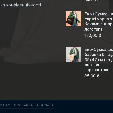
ка конфіденційності
Еко+Сумка шо
саржі чорна з
боками під др
логотипа
130,00 ₴
Еко-Сумка шо
бавовни біг з
39x47 см під 
логотипа
горизонтальн
85,00 ₴
О НАС
ДОСТАВКА ТА ОПЛАТА