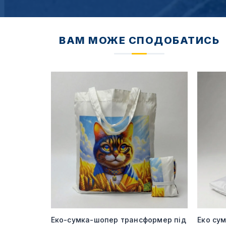
ВАМ МОЖЕ СПОДОБАТИСЬ
240 гр під
я від 20
Еко-сумка-шопер трансформер під
Еко су