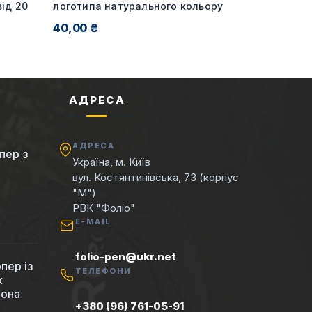
ід 20
логотипа натурального кольору
40,00 ₴
АДРЕСА
АДРЕСА
пер з
Україна, м. Київ
вул. Костянтинівська, 73 (корпус
"М")
РВК "Фоліо"
E-MAIL
folio-pen@ukr.net
пер із
ТЕЛЕФОНИ
к
вона
+380 (96) 761-05-91