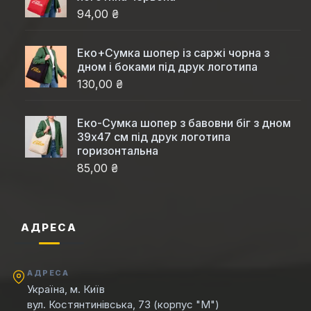
94,00 ₴
Еко+Сумка шопер із саржі чорна з
дном і боками під друк логотипа
130,00 ₴
Еко-Сумка шопер з бавовни біг з дном
39x47 см під друк логотипа
горизонтальна
85,00 ₴
АДРЕСА
АДРЕСА
Україна, м. Київ
вул. Костянтинівська, 73 (корпус "М")