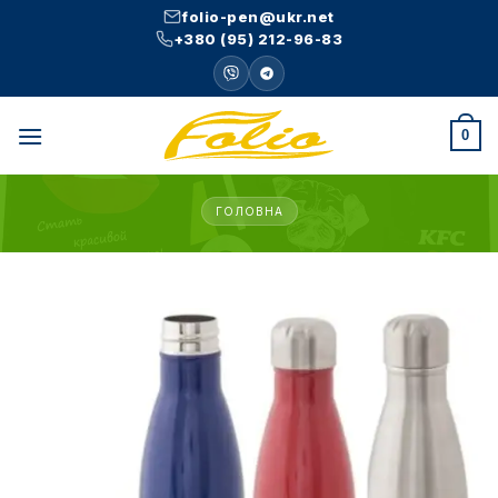
Skip
folio-pen@ukr.net
to
+380 (95) 212-96-83
content
0
ГОЛОВНА