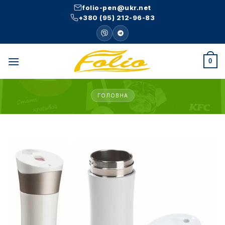
Skip
folio-pen@ukr.net
to
+380 (95) 212-96-83
content
0
ГОЛОВНА