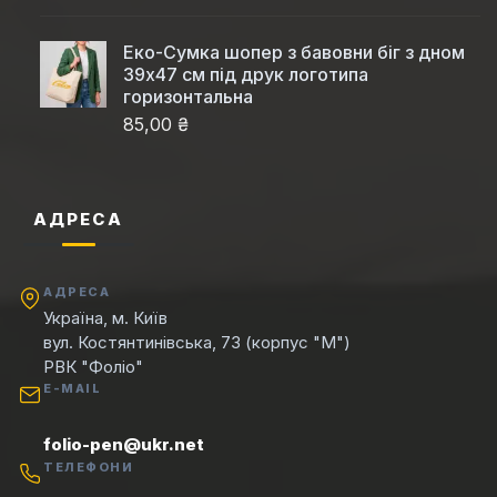
Еко-Сумка шопер з бавовни біг з дном
39x47 см під друк логотипа
горизонтальна
85,00 ₴
АДРЕСА
АДРЕСА
Україна, м. Київ
вул. Костянтинівська, 73 (корпус "М")
РВК "Фоліо"
E-MAIL
folio-pen@ukr.net
ТЕЛЕФОНИ