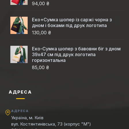
94,00 ₴
Еко+Сумка шопер із саржі чорна з
дном і боками під друк логотипа
130,00 ₴
Еко-Сумка шопер з бавовни біг з дном
39x47 см під друк логотипа
горизонтальна
85,00 ₴
АДРЕСА
АДРЕСА
Україна, м. Київ
вул. Костянтинівська, 73 (корпус "М")