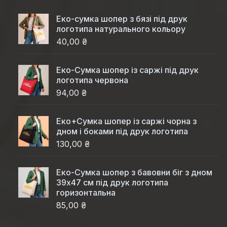
Еко-сумка шопер з бязі під друк
логотипа натурального кольору
40,00 ₴
Еко-Cумка шопер із саржі під друк
логотипа червона
94,00 ₴
Еко+Сумка шопер із саржі чорна з
дном і боками під друк логотипа
130,00 ₴
Еко-Сумка шопер з бавовни біг з дном
39x47 см під друк логотипа
горизонтальна
85,00 ₴