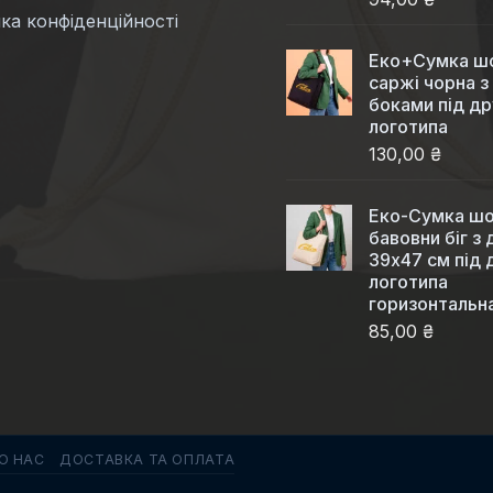
ка конфіденційності
Еко+Сумка шо
саржі чорна з
боками під др
логотипа
130,00 ₴
Еко-Сумка шо
бавовни біг з
39x47 см під 
логотипа
горизонтальн
85,00 ₴
О НАС
ДОСТАВКА ТА ОПЛАТА