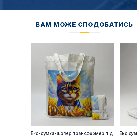
ВАМ МОЖЕ СПОДОБАТИСЬ
240 гр під
Еко-сумка-шопер трансформер під
Еко су