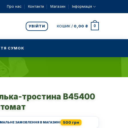
Про нас
Контакти
Магазин
Інформація
0
УВІЙТИ
КОШИК /
0,00
₴
ТЯ СУМОК
лька-тростина B45400
втомат
500 грн
ІМАЛЬНЕ ЗАМОВЛЕННЯ В МАГАЗИНІ