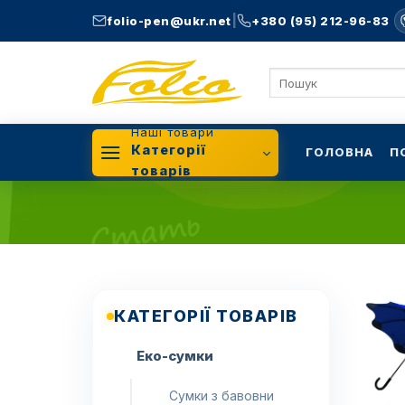
Skip
|
folio-pen@ukr.net
+380 (95) 212-96-83
to
content
Шукати:
Наші товари
Категорії
ГОЛОВНА
П
товарів
КАТЕГОРІЇ ТОВАРІВ
Еко-сумки
Сумки з бавовни