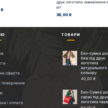
друк логотипа замовлення в
шт
 ₴
38,00 ₴
НЮ
ТОВАРИ
на
Еко-сумка шо
бязі під друк
логотипа
кти
натурального
кольору
чна оферта
40,00 ₴
і повернення
Еко-Cумка шо
ас
саржі під дру
логотипа чер
ка і оплата
94,00 ₴