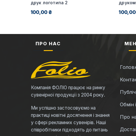
я від 20
друк логотипа 2
друком
100,00 ₴
100,00
ПРО НАС
МЕ
Голов
Конта
Компанія ФОЛІО працює на ринку
Публі
сувенірної продукції з 2004 року.
Обмін 
Ми успішно застосовуємо на
практиці новітні досягнення і знання
Про н
у сфері рекламних сувенірів. Наші
Достав
співробітники підходять до питань