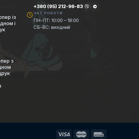
+380 (95) 212-96-83
ЧАС РОБОТИ
пер із
ПН-ПТ: 10:00 – 18:00
 дном і
СБ-ВС: вихідний
ук
пер з
 дном
друк
а