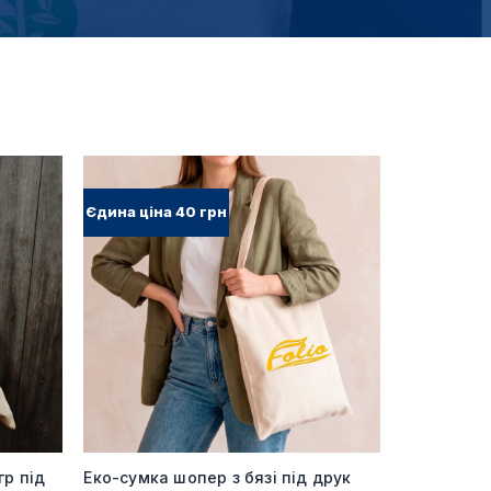
Єдина ціна 40 грн
гр під
Еко-сумка шопер з бязі під друк