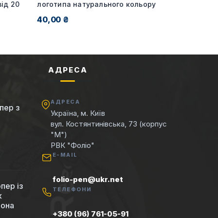
ід 20
логотипа натурального кольору
40,00 ₴
АДРЕСА
АДРЕСА
пер з
Україна, м. Київ
вул. Костянтинівська, 73 (корпус
"М")
РВК "Фоліо"
E-MAIL
folio-pen@ukr.net
пер із
ТЕЛЕФОНИ
к
вона
+380 (96) 761-05-91